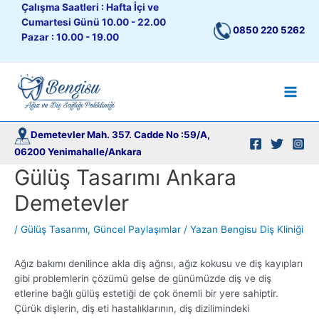
İçeriğe
Çalışma Saatleri : Hafta İçi ve
atla
Cumartesi Günü 10.00 - 22.00
0850 220 5262
Pazar : 10.00 - 19.00
Main
Men
Demetevler Mah. 357. Cadde No :59/A,
06200 Yenimahalle/Ankara
Gülüş Tasarımı Ankara
Demetevler
/
Gülüş Tasarımı
,
Güncel Paylaşımlar
/ Yazan
Bengisu Diş Kliniği
Ağız bakımı denilince akla diş ağrısı, ağız kokusu ve diş kayıpları
gibi problemlerin çözümü gelse de günümüzde diş ve diş
etlerine bağlı gülüş estetiği de çok önemli bir yere sahiptir.
Çürük dişlerin, diş eti hastalıklarının, diş dizilimindeki