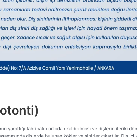
otonti)
n yarattığı tahribatın ortadan kaldırılması ve dişlerin ileriki
ı aşamasında dişlerde bulunan kökler ve sinirler çıkartılır. Diş iç