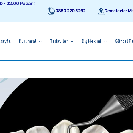
0 - 22.00 Pazar :
Demetevler Ma
0850 220 5262
sayfa
Kurumsal
Tedaviler
Diş Hekimi
Güncel Pa