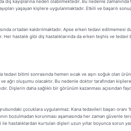
nda diş kayıplarına neden olabilmektedir. Bu nedenle zamanında
 kayıpları yaşayan kişilere uygulanmaktadır. Etkili ve başarılı son
rasında ortadan kaldırılmaktadır. Apse erken tedavi edilmemesi
. Her hastalık gibi diş hastalıklarında da erken teşhis ve tedavi
a tedavi bitimi sonrasında hemen sıcak ve aşırı soğuk olan ürün
 ve ağrı oluşumu olacaktır. Bu nedenle doktor tarafından kişilere 
dır. Dişlerin daha sağlıklı bir görünüm kazanması açısından fayda
grubundaki çocuklara uygulanmaz. Kana tedavileri başarı oranı %
apısının bozulmadan korunması aşamasında her zaman güvenle terc
isi ile hastalıklardan kurtulan dişleri uzun yıllar boyunca soru