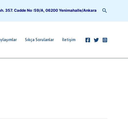
Arama
h. 357. Cadde No :59/A, 06200 Yenimahalle/Ankara
ylaşımlar
Sıkça Sorulanlar
İletişim