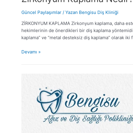
Güncel Paylaşımlar
/ Yazan
Bengisu Diş Kliniği
ZİRKONYUM KAPLAMA Zirkonyum kaplama, daha estetik b
hekimlerinin de önerdikleri bir diş kaplama yöntemidi
kaplama” ve “metal desteksiz diş kaplama” olarak iki 
Zirkonyum
Devamı »
Kaplama
Nedir?