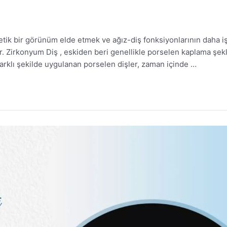
ir görünüm elde etmek ve ağız-diş fonksiyonlarının daha işle
r. Zirkonyum Diş , eskiden beri genellikle porselen kaplama şekl
farklı şekilde uygulanan porselen dişler, zaman içinde …