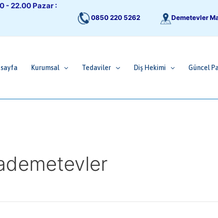
0 - 22.00 Pazar :
Demetevler Ma
0850 220 5262
sayfa
Kurumsal
Tedaviler
Diş Hekimi
Güncel Pa
ademetevler