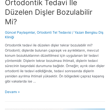
Ortodontik Tedavi İle
Düzelen Dişler Bozulabilir
Mi?
Güncel Paylaşımlar
,
Ortodonti Tel Tedavisi
/ Yazan
Bengisu Diş
Kliniği
Ortodontik tedavi ile düzelen dişler tekrar bozulabilir mi?
Ortodonti; dişlerde bulunan çapraşık ve ayrıklıkların, mevcut
konum bozukluklarının düzeltilmesi için uygulanan bir tedavi
yöntemidir. Dişlerin tekrar bozulması ihtimali, dişlerin tedavi
sürecinin başındaki durumuna bağlıdır. Örneğin; ayrık olan dişler
ortodonti ile tedavi edildiğinde, tedavi sonrasında dişlerin
yeniden ayrılma ihtimali yüksektir. Ön bölgedeki çapraz kapanış
gibi vakalarda ise …
Ortodontik
Devamı »
Tedavi
İle
Düzelen